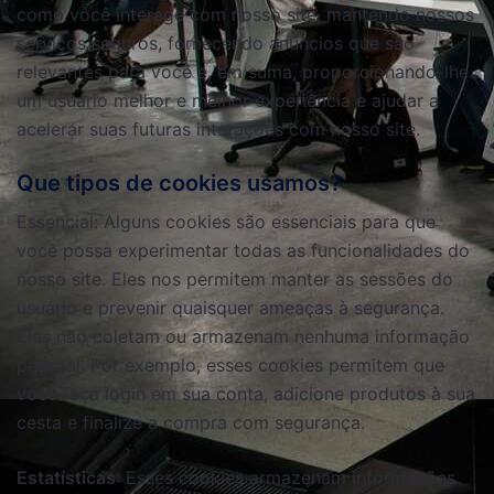
como você interage com nosso site, mantendo nossos
serviços seguros, fornecendo anúncios que são
relevantes para você e, em suma, proporcionando-lhe
um usuário melhor e melhor experiência e ajudar a
acelerar suas futuras interações com nosso site.
Que tipos de cookies usamos?
Essencial: Alguns cookies são essenciais para que
você possa experimentar todas as funcionalidades do
nosso site. Eles nos permitem manter as sessões do
usuário e prevenir quaisquer ameaças à segurança.
Eles não coletam ou armazenam nenhuma informação
pessoal. Por exemplo, esses cookies permitem que
você faça login em sua conta, adicione produtos à sua
cesta e finalize a compra com segurança.
Estatísticas
: Esses cookies armazenam informações