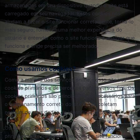
armazenados em seu dispositivo quando o site está
carregado em seu navegador. Esses cookies nos
ajudam a fazer o site funcionar corretamente, torná-lo
mais seguro, fornecer uma melhor experiência do
usuário e entender como o site funciona e analisar que
funciona e onde precisa ser melhorado.
Como usamos cookies?
Como a maioria dos serviços online, nosso site usa
cookies primários e de terceiros para diversos fins. Os
cookies primários são principalmente necessários para
o funcionamento correto do site e não coletam
nenhum de seus dados de identificação pessoal.
Os cookies de terceiros usados ​​em nosso site são
principalmente para entender como o site funciona,