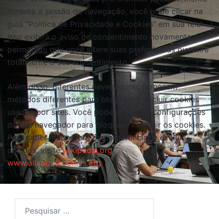
durante a sessão de navegação, você pode clicar na
guia “Política de Privacidade e Cookies” em sua tela.
Isso exibirá o aviso de consentimento novamente,
permitindo que você altere suas preferências ou retire
totalmente o seu consentimento.
Além disso, diferentes navegadores fornecem
métodos diferentes para bloquear e excluir cookies
usados ​​por sites. Você pode alterar as configurações
do seu navegador para bloquear / excluir os cookies.
Para saber mais sobre como gerenciar e excluir
cookies, visite
wikipedia.org
,
www.allaboutcookies.org
.