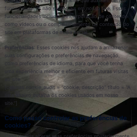
Funcional
: Estes são os cookies que auxiliam certas
funcionalidades não essenciais em nosso site. Essas
funcionalidades incluem a incorporação de conteúdo
como vídeos ou o compartilhamento de conteúdo do
site em plataformas de mídia social.
Preferências
: Esses cookies nos ajudam a armazenar
suas configurações e preferências de navegação,
como preferências de idioma, para que você tenha
uma experiência melhor e eficiente em futuras visitas
ao site.
[colunas cookie_audit = “cookie, descrição” título = “A
lista abaixo detalha os cookies usados ​​em nosso
site.”]
Como posso controlar as preferências de
cookies?
Caso decida alterar suas preferências posteriormente