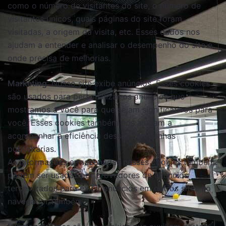
como o número de visitantes do site, o número de
visitantes únicos, quais páginas do site foram
visitadas, a origem da visita, etc. Esses dados nos
ajudam a entender e analisar o desempenho do site e
onde precisa de melhorias.
Marketing
: Nosso site exibe anúncios. Esses cookies
são usados ​​para personalizar os anúncios que
mostramos a você para que sejam significativos para
você. Esses cookies também nos ajudam a
acompanhar a eficiência dessas campanhas
publicitárias.
As informações armazenadas nesses cookies também
podem ser usadas por provedores de anúncios
terceirizados para exibir anúncios em outros sites no
navegador também.