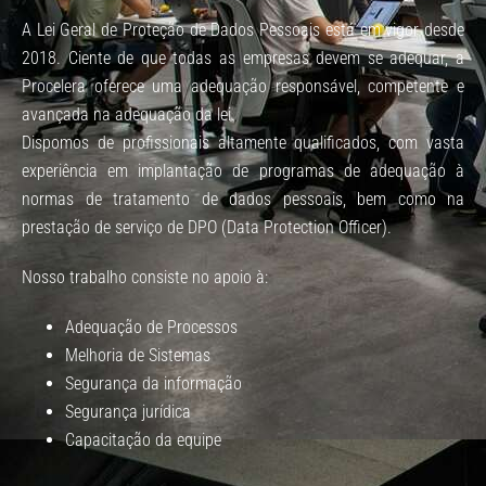
A Lei Geral de Proteção de Dados Pessoais está em vigor desde
2018. Ciente de que todas as empresas devem se adequar, a
Procelera oferece uma adequação responsável, competente e
avançada na adequação da lei.
Dispomos de profissionais altamente qualificados, com vasta
experiência em implantação de programas de adequação à
normas de tratamento de dados pessoais, bem como na
prestação de serviço de DPO (Data Protection Officer).
Nosso trabalho consiste no apoio à:
Adequação de Processos
Melhoria de Sistemas
Segurança da informação
Segurança jurídica
Capacitação da equipe